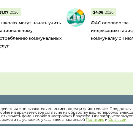
31.07
2026
24.06
2026
 школах могут начать учить
ФАС опровергла
ациональному
индексацию тариф
отреблению коммунальных
коммуналку с 1 ию
слуг
490 доб. 1
Круглосуточная диспетчерская служба
одействия с пользователями мы используем файлы cookie. Продолжая 
ookie и выражаете своё согласие на обработку ваших персональных 
-490 доб. 2
Офис компании
е отключить файлы cookie в настройках браузера. Оператор используе
k@mail.ru
сроков и на условиях, указанных в настоящей
Политике
и
Согласии