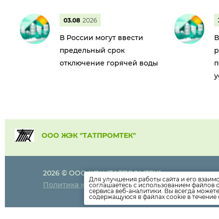
03.08
2026
В России могут ввести
В
предельный срок
р
отключение горячей воды
п
у
ООО ЖЭК "ТАТПРОМТЕК"
2026 © ООО ЖЭК "ТАТПРОМТЕК"
+7 (8552)
910-
Для улучшения работы сайта и его взаим
Политика конфиденциальности
соглашаетесь с использованием файлов c
+7 (8552)
910
сервиса веб-аналитики. Вы всегда может
g-tatpromte
содержащуюся в файлах cookie в течение 