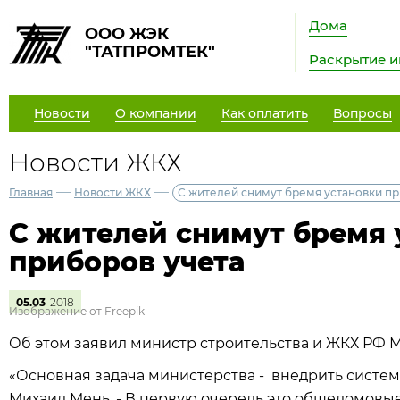
Дома
ООО ЖЭК
"ТАТПРОМТЕК"
Раскрытие 
Новости
О компании
Как оплатить
Вопросы
Новости ЖКХ
—
—
Главная
Новости ЖКХ
С жителей снимут бремя установки пр
С жителей снимут бремя 
приборов учета
05.03
2018
Изображение от Freepik
Об этом заявил министр строительства и ЖКХ РФ М
«Основная задача министерства - внедрить систем
Михаил Мень. - В первую очередь это общедомовые