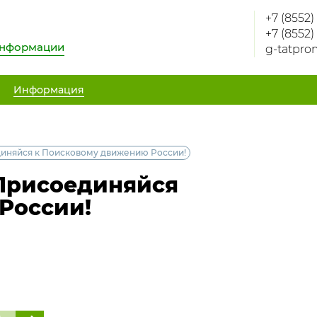
+7 (8552)
+7 (8552)
информации
g-tatpro
Информация
диняйся к Поисковому движению России!
 Присоединяйся
России!