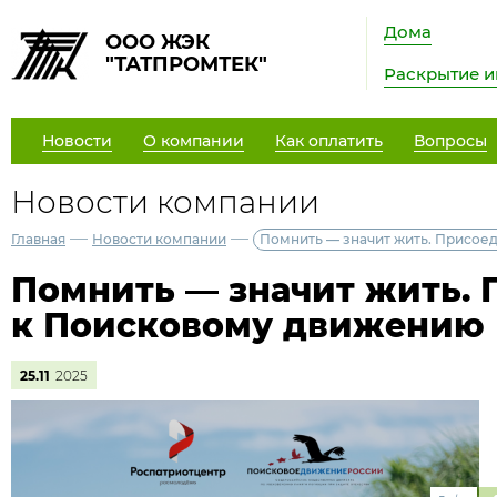
Дома
ООО ЖЭК
"ТАТПРОМТЕК"
Раскрытие 
Новости
О компании
Как оплатить
Вопросы
Новости компании
—
—
Главная
Новости компании
Помнить — значит жить. Присое
Помнить — значит жить.
к Поисковому движению 
25.11
2025