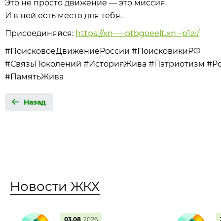
Это не просто движение — это миссия.
И в ней есть место для тебя.
Присоединяйся:
https://xn----ptbgoeelt.xn--p1ai/
#ПоисковоеДвижениеРоссии #ПоисковикиРФ
#СвязьПоколений #ИсторияЖива #Патриотизм #Ро
#ПамятьЖива
Назад
Новости ЖКХ
03.08
2026